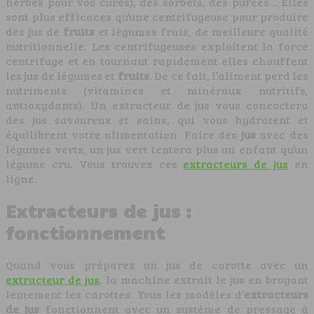
herbes pour vos cures), des sorbets, des purées… Elles
sont plus efficaces qu’une centrifugeuse pour produire
des jus de
fruits
et légumes frais, de meilleure qualité
nutritionnelle. Les centrifugeuses exploitent la force
centrifuge et en tournant rapidement elles chauffent
les jus de légumes et
fruits
. De ce fait, l’aliment perd les
nutriments (vitamines et minéraux nutritifs,
antioxydants). Un extracteur de jus vous concoctera
des jus savoureux et sains, qui vous hydratent et
équilibrent votre alimentation. Faire des
jus
avec des
légumes verts, un jus vert tentera plus un enfant qu’un
légume cru. Vous trouvez ces
extracteurs de jus
en
ligne.
Extracteurs de jus :
fonctionnement
Quand vous préparez un jus de carotte avec un
extracteur de jus
, la machine extrait le jus en broyant
lentement les carottes. Tous les modèles d’
extracteurs
de jus
fonctionnent avec un système de pressage à