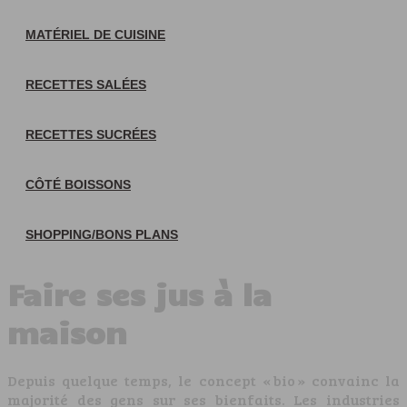
MATÉRIEL DE CUISINE
RECETTES SALÉES
RECETTES SUCRÉES
CÔTÉ BOISSONS
SHOPPING/BONS PLANS
Faire ses jus à la
maison
Depuis quelque temps, le concept « bio » convainc la
majorité des gens sur ses bienfaits. Les industries